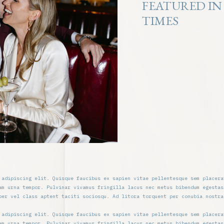
FEATURED IN
TIMES
 adipiscing elit. Quisque faucibus ex sapien vitae pellentesque sem placera
am urna tempor. Pulvinar vivamus fringilla lacus nec metus bibendum egestas
per vel class aptent taciti sociosqu. Ad litora torquent per conubia nostra
 adipiscing elit. Quisque faucibus ex sapien vitae pellentesque sem placera
am urna tempor. Pulvinar vivamus fringilla lacus nec metus bibendum egestas