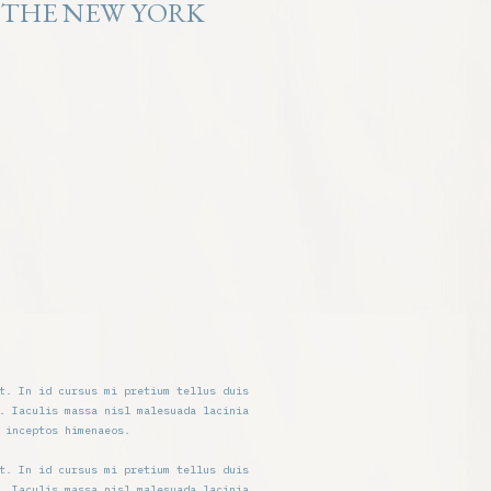
 THE NEW YORK
t. In id cursus mi pretium tellus duis
. Iaculis massa nisl malesuada lacinia
 inceptos himenaeos.
t. In id cursus mi pretium tellus duis
. Iaculis massa nisl malesuada lacinia