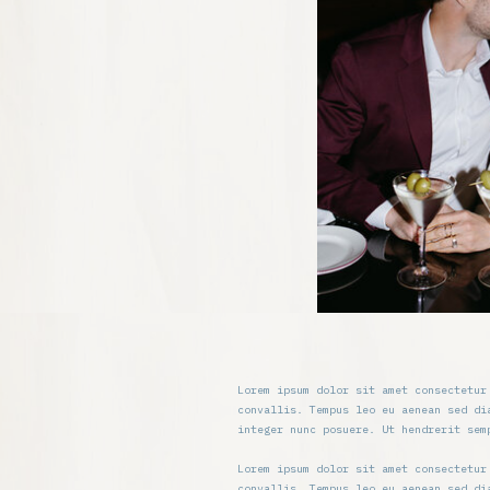
Lorem ipsum dolor sit amet consectetur
convallis. Tempus leo eu aenean sed di
integer nunc posuere. Ut hendrerit sem
Lorem ipsum dolor sit amet consectetur
convallis. Tempus leo eu aenean sed di