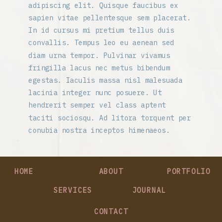
adipiscing elit. Quisque faucibus ex
sapien vitae pellentesque sem placerat.
In id cursus mi pretium tellus duis
convallis. Tempus leo eu aenean sed
diam urna tempor. Pulvinar vivamus
fringilla lacus nec metus bibendum
egestas. Iaculis massa nisl malesuada
lacinia integer nunc posuere. Ut
hendrerit semper vel class aptent
taciti sociosqu. Ad litora torquent per
conubia nostra inceptos himenaeos.
HOME
ABOUT
PORTFOLIO
SERVICES
JOURNAL
CONTACT